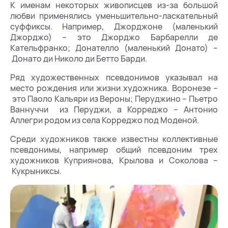
К именам некоторых живописцев из-за большой
любви применялись уменьшительно-ласкательный
суффиксы. Например, Джорджоне (маленький
Джорджо) – это Джорджо Барбарелли де
Кательфранко; Донателло (маленький Донато) –
Донато ди Николо ди Бетто Барди.
Ряд художественных псевдонимов указывал на
место рождения или жизни художника. Воронезе –
это Паоло Кальяри из Вероны; Перуджино – Пьетро
Ваннуччи из Перуджи, а Корреджо – Антонио
Аллегри родом из села Корреджо под Моденой.
Среди художников также известны коллективные
псевдонимы, например общий псевдоним трех
художников Куприянова, Крылова и Соколова –
Кукрыниксы.