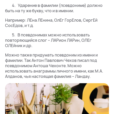
4. Ударение в фамилии (псевдониме) должно
быть на ту же букву, что и в имении.
Например: ЛЕна ЛЕнина, ОлЕг ГорЕлов, СергЕй
СосЕдов, и т.д.
5. В псевдонимах можно использовать
повторяющийся слог – ЛАРион ЛАРин, ОЛЕг
ОЛЕйник и др.
Можно также придумать псевдоним из имени и
фамилии. Так Антон Павлович Чехов писал под
псевдонимом Антоша Чехонте. Можно
использовать анаграммы личного имени, как М.А.
Алданов, чья настоящая фамилия – Ландау.