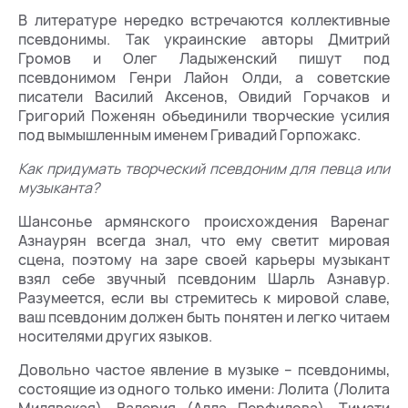
В литературе нередко встречаются коллективные
псевдонимы. Так украинские авторы Дмитрий
Громов и Олег Ладыженский пишут под
псевдонимом Генри Лайон Олди, а советские
писатели Василий Аксенов, Овидий Горчаков и
Григорий Поженян объединили творческие усилия
под вымышленным именем Гривадий Горпожакс.
Как придумать творческий псевдоним для певца или
музыканта?
Шансонье армянского происхождения Варенаг
Азнаурян всегда знал, что ему светит мировая
сцена, поэтому на заре своей карьеры музыкант
взял себе звучный псевдоним Шарль Азнавур.
Разумеется, если вы стремитесь к мировой славе,
ваш псевдоним должен быть понятен и легко читаем
носителями других языков.
Довольно частое явление в музыке – псевдонимы,
состоящие из одного только имени: Лолита (Лолита
Милявская), Валерия (Алла Перфилова), Тимати