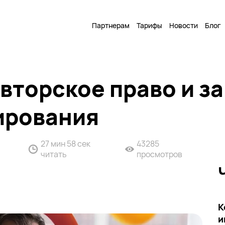
Партнерам
Тарифы
Новости
Блог
вторское право и з
ирования
27 мин 58 сек
43285
читать
просмотров
К
и