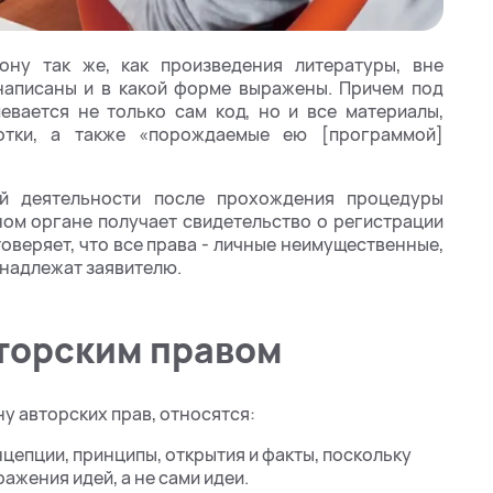
ну так же, как произведения литературы, вне
 написаны и в какой форме выражены. Причем под
вается не только сам код, но и все материалы,
отки, а также «порождаемые ею [программой]
ой деятельности после прохождения процедуры
ом органе получает свидетельство о регистрации
товеряет, что все права - личные неимущественные,
инадлежат заявителю.
вторским правом
у авторских прав, относятся:
нцепции, принципы, открытия и факты, поскольку
жения идей, а не сами идеи.