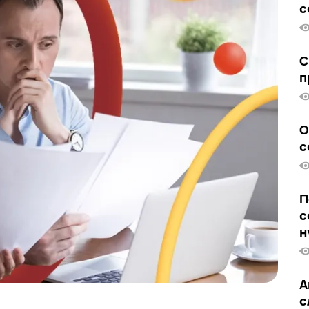
с
С
п
О
с
П
с
н
А
с