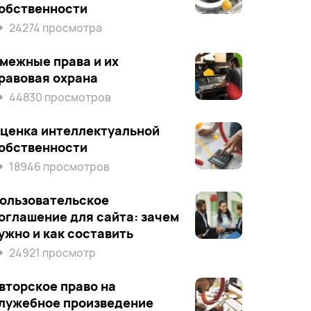
обственности
24274 просмотра
межные права и их
равовая охрана
44830 просмотров
ценка интеллектуальной
обственности
18946 просмотров
ользовательское
оглашение для сайта: зачем
ужно и как составить
24921 просмотр
вторское право на
лужебное произведение