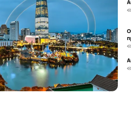
А
О
п
А