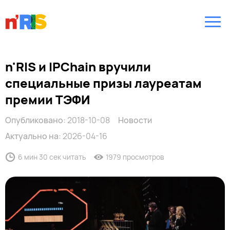
n'RIS и IPChain вручили
специальные призы лауреатам
премии ТЭФИ
Опубликовано:
2018-10-08
Новости
Актуально на:
2026-04-16
6 мин 30 сек читать
1979 просмотров