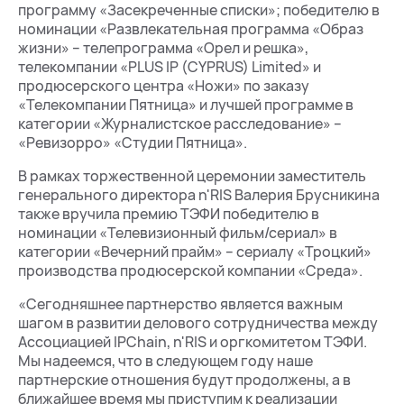
программу «Засекреченные списки»; победителю в
номинации «Развлекательная программа «Образ
жизни» – телепрограмма «Орел и решка»,
телекомпании «PLUS IP (CYPRUS) Limited» и
продюсерского центра «Ножи» по заказу
«Телекомпании Пятница» и лучшей программе в
категории «Журналистское расследование» –
«Ревизорро» «Студии Пятница».
В рамках торжественной церемонии заместитель
генерального директора n'RIS Валерия Брусникина
также вручила премию ТЭФИ победителю в
номинации «Телевизионный фильм/сериал» в
категории «Вечерний прайм» – сериалу «Троцкий»
производства продюсерской компании «Среда».
«Сегодняшнее партнерство является важным
шагом в развитии делового сотрудничества между
Ассоциацией IPChain, n'RIS и оргкомитетом ТЭФИ.
Мы надеемся, что в следующем году наше
партнерские отношения будут продолжены, а в
ближайшее время мы приступим к реализации