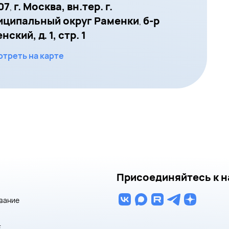
07
г. Москва, вн.тер. г.
,
иципальный округ Раменки
б-р
,
ский, д. 1, стр. 1
треть на карте
Присоединяйтесь к н
вание
E