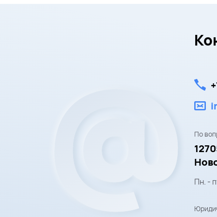
Ко
+
i
По воп
1270
Ново
Пн. - п
Юридич