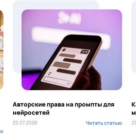
Авторские права на промпты для
К
нейросетей
м
22.07.2026
2
Читать статью
ью