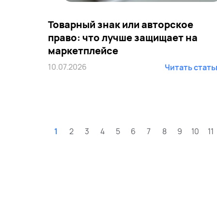
Товарный знак или авторское
право: что лучше защищает на
маркетплейсе
10.07.2026
Читать стат
1
2
3
4
5
6
7
8
9
10
11