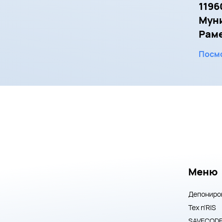
1196
Мун
Рамен
Посмо
Меню
Депониро
Тех n'RIS
SAVECOD