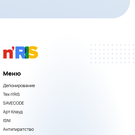
Меню
Депонирование
Тех n'RIS
SAVECODE
Арт Клауд
ISNI
Антипиратство