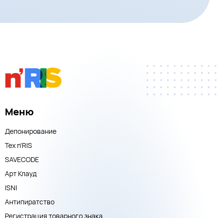
Меню
Депонирование
Тех n'RIS
SAVECODE
Арт Клауд
ISNI
Антипиратство
Регистрация товарного знака