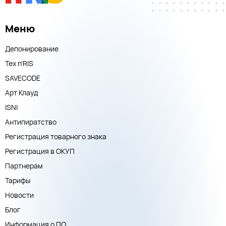
Меню
Депонирование
Тех n'RIS
SAVECODE
Арт Клауд
ISNI
Антипиратство
Регистрация товарного знака
Регистрация в ОКУП
Партнерам
Тарифы
Новости
Блог
Информация о ПО