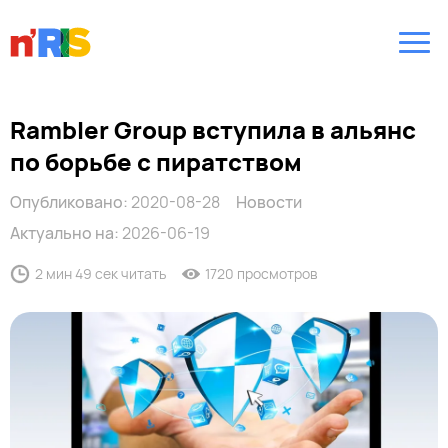
Rambler Group вступила в альянс
по борьбе с пиратством
Опубликовано:
2020-08-28
Новости
Актуально на:
2026-06-19
2 мин 49 сек читать
1720 просмотров