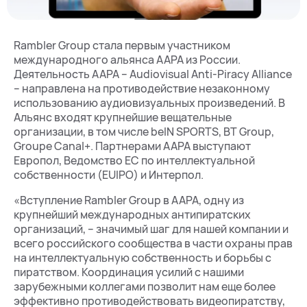
Rambler Group стала первым участником
международного альянса AAPA из России.
Деятельность AAPA – Audiovisual Anti-Piracy Alliance
– направлена на противодействие незаконному
использованию аудиовизуальных произведений. В
Альянс входят крупнейшие вещательные
организации, в том числе beIN SPORTS, BT Group,
Groupe Canal+. Партнерами AAPA выступают
Европол, Ведомство ЕС по интеллектуальной
собственности (EUIPO) и Интерпол.
«Вступление Rambler Group в AAPA, одну из
крупнейший международных антипиратских
организаций, – значимый шаг для нашей компании и
всего российского сообщества в части охраны прав
на интеллектуальную собственность и борьбы с
пиратством. Координация усилий с нашими
зарубежными коллегами позволит нам еще более
эффективно противодействовать видеопиратству,