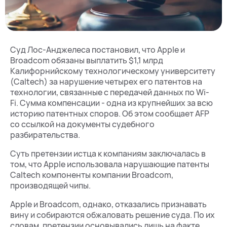
Суд Лос-Анджелеса постановил, что Apple и
Broadcom обязаны выплатить $1,1 млрд
Калифорнийскому технологическому университету
(Caltech) за нарушение четырех его патентов на
технологии, связанные с передачей данных по Wi-
Fi. Сумма компенсации - одна из крупнейших за всю
историю патентных споров. Об этом сообщает AFP
со ссылкой на документы судебного
разбирательства.
Суть претензии истца к компаниям заключалась в
том, что Apple использовала нарушающие патенты
Caltech компоненты компании Broadcom,
производящей чипы.
Apple и Broadcom, однако, отказались признавать
вину и собираются обжаловать решение суда. По их
словам, претензии основывались лишь на факте