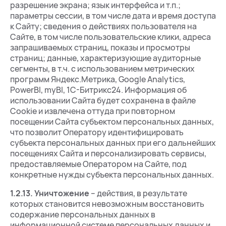
разрешение экрана; язык интерфейса и т.п.;
параметры сессии, в том числе дата и время доступа
к Сайту; сведения о действиях пользователя на
Сайте, в том числе пользовательские клики, адреса
запрашиваемых страниц, показы и просмотры
страниц; данные, характеризующие аудиторные
сегменты, в т.ч. с использованием метрических
программ Яндекс.Метрика, Google Analytics,
PowerBI, myBI, 1С-Битрикс24. Информация об
использовании Сайта будет сохранена в файле
Cookie и извлечена оттуда при повторном
посещении Сайта субъектом персональных данных,
что позволит Оператору идентифицировать
субъекта персональных данных при его дальнейших
посещениях Сайта и персонализировать сервисы,
предоставляемые Оператором на Сайте, под
конкретные нужды субъекта персональных данных.
1.2.13.
Уничтожение
– действия, в результате
которых становится невозможным восстановить
содержание персональных данных в
информационной системе персональных данных и