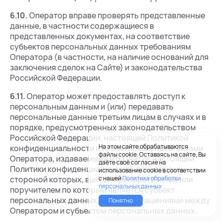
6.10.
Оператор вправе проверять представленные
данные, в частности содержащиеся в
представленных документах, на соответствие
субъектов персональных данных требованиям
Оператора (в частности, на наличие оснований для
заключения сделок на Сайте) и законодательства
Российской Федерации.
6.11.
Оператор может предоставлять доступ к
персональным данным и (или) передавать
персональные данные третьим лицам в случаях и в
порядке, предусмотренных законодательством
Российской Федерации, настоящей Политикой
На этом сайте обрабатываются
конфиденциальности и иными локальными актами
файлы cookie. Оставаясь на сайте, Вы
Оператора, издаваемыми в развитие настоящей
даёте своё согласие на
Политики конфиденциальности, договорами,
использование cookie в соответствии
стороной которых, выгодоприобретателем или
с нашей
Политика обработки
персональных данных
поручителем по которым является субъект
персональных данных, иными соглашениями между
Понятно
Оператором и субъектом персональных данных.