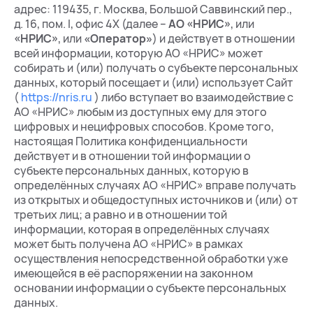
адрес: 119435, г. Москва, Большой Саввинский пер.,
д. 16, пом. I, офис 4Х (далее –
АО «НРИС»
, или
«НРИС»
, или
«Оператор»
) и действует в отношении
всей информации, которую АО «НРИС» может
собирать и (или) получать о субъекте персональных
данных, который посещает и (или) использует Сайт
(
https://nris.ru
) либо вступает во взаимодействие с
АО «НРИС» любым из доступных ему для этого
цифровых и нецифровых способов. Кроме того,
настоящая Политика конфиденциальности
действует и в отношении той информации о
субъекте персональных данных, которую в
определённых случаях АО «НРИС» вправе получать
из открытых и общедоступных источников и (или) от
третьих лиц; а равно и в отношении той
информации, которая в определённых случаях
может быть получена АО «НРИС» в рамках
осуществления непосредственной обработки уже
имеющейся в её распоряжении на законном
основании информации о субъекте персональных
данных.