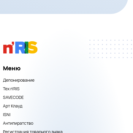
Меню
Депонирование
Тех n'RIS
SAVECODE
Арт Клауд
ISNI
Антипиратство
Регистрация товарного знака