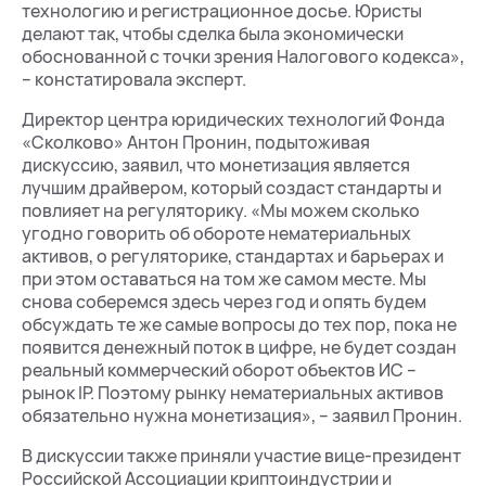
технологию и регистрационное досье. Юристы
делают так, чтобы сделка была экономически
обоснованной с точки зрения Налогового кодекса»,
– констатировала эксперт.
Директор центра юридических технологий Фонда
«Сколково» Антон Пронин, подытоживая
дискуссию, заявил, что монетизация является
лучшим драйвером, который создаст стандарты и
повлияет на регуляторику. «Мы можем сколько
угодно говорить об обороте нематериальных
активов, о регуляторике, стандартах и барьерах и
при этом оставаться на том же самом месте. Мы
снова соберемся здесь через год и опять будем
обсуждать те же самые вопросы до тех пор, пока не
появится денежный поток в цифре, не будет создан
реальный коммерческий оборот объектов ИС –
рынок IP. Поэтому рынку нематериальных активов
обязательно нужна монетизация», – заявил Пронин.
В дискуссии также приняли участие вице-президент
Российской Ассоциации криптоиндустрии и