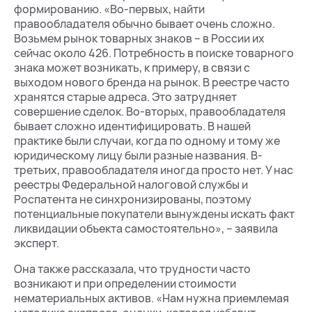
формированию. «Во-первых, найти
правообладателя обычно бывает очень сложно.
Возьмем рынок товарных знаков – в России их
сейчас около 426. Потребность в поиске товарного
знака может возникать, к примеру, в связи с
выходом нового бренда на рынок. В реестре часто
хранятся старые адреса. Это затрудняет
совершение сделок. Во-вторых, правообладателя
бывает сложно идентифицировать. В нашей
практике были случаи, когда по одному и тому же
юридическому лицу были разные названия. В-
третьих, правообладателя иногда просто нет. У нас
реестры Федеральной налоговой службы и
Роспатента не синхронизированы, поэтому
потенциальные покупатели вынуждены искать факт
ликвидации объекта самостоятельно», – заявила
эксперт.
Она также рассказала, что трудности часто
возникают и при определении стоимости
нематериальных активов. «Нам нужна приемлемая