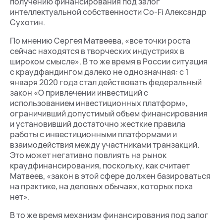
получению финансирования под залог
интеллектуальной собственности Co-Fi Александр
Сухотин.
По мнению Сергея Матвеева, «все точки роста
сейчас находятся в творческих индустриях в
широком смысле». В то же время в России ситуация
с краудфандингом далеко не однозначная: с 1
января 2020 года стал действовать федеральный
закон «О привлечении инвестиций с
использованием инвестиционных платформ»,
ограничивший допустимый объем финансирования
и установивший достаточно жесткие правила
работы с инвестиционными платформами и
взаимодействия между участниками транзакций.
Это может негативно повлиять на рынок
краудфинансирования, поскольку, как считает
Матвеев, «закон в этой сфере должен базироваться
на практике, на деловых обычаях, которых пока
нет».
В то же время механизм финансирования под залог