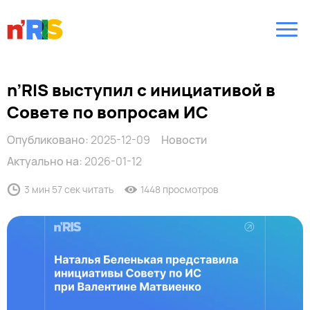
n’RIS выступил c инициативой в
Совете по вопросам ИС
Опубликовано:
2025-12-09
Новости
Актуально на:
2026-01-12
3 мин 57 сек читать
1448 просмотров