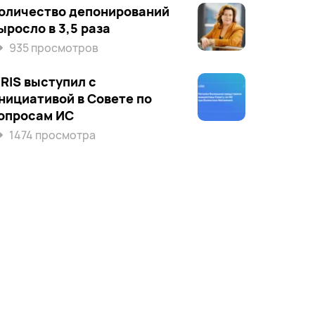
оличество депонирований
ыросло в 3,5 раза
935 просмотров
’RIS выступил c
нициативой в Совете по
опросам ИС
1474 просмотра