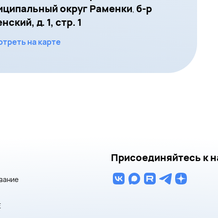
иципальный округ Раменки
б-р
,
ский, д. 1, стр. 1
треть на карте
Присоединяйтесь к н
вание
E