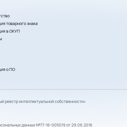
тство
ия товарного знака
ция в ОКУП
м
ия о ПО
ый реестр интеллектуальной собственности»
рсональных данных №77-16-005019 от 29.06.2016