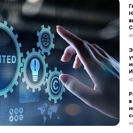
Г
Н
в
C
Э
у
и
И
Р
в
и
с