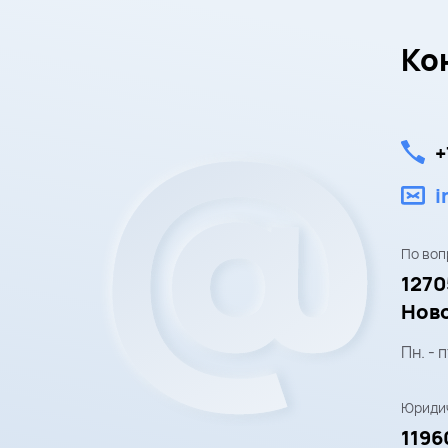
Ко
+
i
По воп
1270
Ново
Пн. - п
Юридич
1196