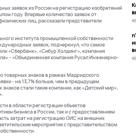
К
дных заявок из России на регистрацию изобретений
в
ошлом году. Впервые количество заявок от
физических лиц, рассказали представители
n
ьного института промышленной собственности
и
ждународных заявок, подчеркнул, что самое
в
яли «Сбербанк», «Сибур Холдинг», компания
ала» - «Объединенная компания Русал Инженерно-
ию товарных знаков в рамках Мадридского
явки - на 13,7% больше, чем в предыдущем.
знаков стали такие компании, как «Детский мир»,
».
сти в области регистрации объектов
тием бизнеса в России, так и с предоставлением
сть затрат на регистрацию ОИС на внешних
светительские мероприятия с представительством
собственности.