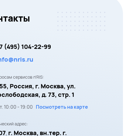
нтакты
7 (495) 104-22-99
nfo@nris.ru
росам сервисов n'RIS:
55,
Россия, г. Москва,
ул.
слободская, д. 73, стр. 1
т.
10:00
-
19:00
Посмотреть на карте
еский адрес:
07
г. Москва, вн.тер. г.
,