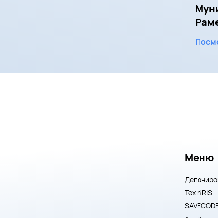
Мун
Рамен
Посмо
Меню
Депониро
Тех n'RIS
SAVECOD