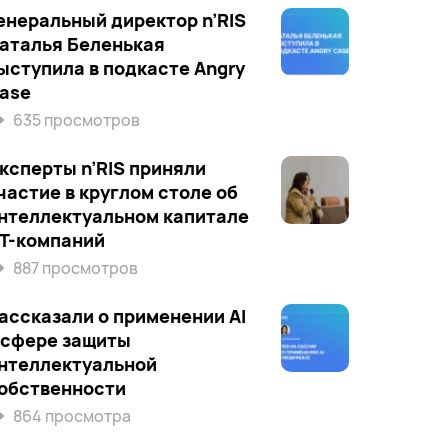
енеральный директор n’RIS
аталья Беленькая
ыступила в подкасте Angry
ase
635 просмотров
ксперты n’RIS приняли
частие в круглом столе об
нтеллектуальном капитале
Т-компаний
887 просмотров
ассказали о применении AI
 сфере защиты
нтеллектуальной
обственности
864 просмотра