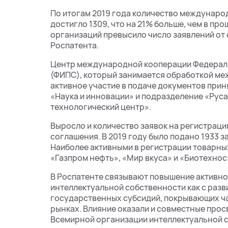
По итогам 2019 года количество междунаро
достигло 1309, что на 21% больше, чем в пр
организаций превысило число заявлений от 
Роспатента.
Центр международной кооперации Федерал
(ФИПС), который занимается обработкой ме
активное участие в подаче документов прин
«Наука и инновации» и подразделение «Рус
технологический центр».
Выросло и количество заявок на регистрац
соглашения. В 2019 году было подано 1933 за
Наиболее активными в регистрации товарных 
«Газпром нефть», «Мир вкуса» и «Биотехнос
В Роспатенте связывают повышение активно
интеллектуальной собственности как с разви
государственных субсидий, покрывающих ча
рынках. Влияние оказали и совместные про
Всемирной организации интеллектуальной 