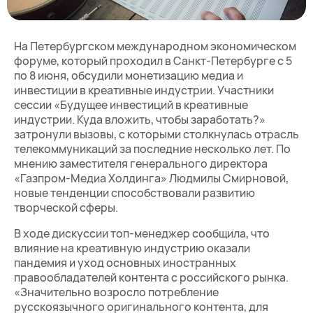
На Петербургском международном экономическом
форуме, который проходил в Санкт-Петербурге с 5
по 8 июня, обсудили монетизацию медиа и
инвестиции в креативные индустрии. Участники
сессии «Будущее инвестиций в креативные
индустрии. Куда вложить, чтобы заработать?»
затронули вызовы, с которыми столкнулась отрасль
телекоммуникаций за последние несколько лет. По
мнению заместителя генерального директора
«Газпром-Медиа Холдинга» Людмилы Смирновой,
новые тенденции способствовали развитию
творческой сферы.
В ходе дискуссии топ-менеджер сообщила, что
влияние на креативную индустрию оказали
пандемия и уход основных иностранных
правообладателей контента с российского рынка.
«Значительно возросло потребление
русскоязычного оригинального контента, для