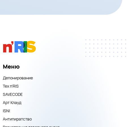
Меню
Депонирование
Тех n'RIS
SAVECODE
Арт Клауд
ISNI
Антипиратство