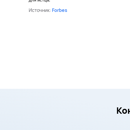
для истца.
Источник:
Forbes
Ко