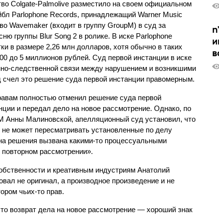
во Colgate-Palmolive разместило на своем официальном 
бл Parlophone Records, принадлежащий Warner Music 
во Wavemaker (входит в группу GroupM) в суд за 
n
ю группы Blur Song 2 в ролике. В иске Parlophone 
и
ки в размере 2,26 млн долларов, хотя обычно в таких 
в
0 до 5 миллионов рублей. Суд первой инстанции в иске 
нно-следственной связи между нарушением и возникшими 
 счел это решение суда первой инстанции правомерным.
равам полностью отменил решение суда первой 
ции и передал дело на новое рассмотрение. Однако, по 
 Анны Малиновской, апелляционный суд установил, что 
 не может пересматривать установленные по делу 
на решения вызвана какими-то процессуальными 
и повторном рассмотрении».
бственности и креативным индустриям Анатолий 
овал не оригинал, а производное произведение и не 
ором чьих-то прав.
что возврат дела на новое рассмотрение — хороший знак 