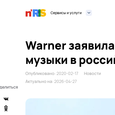
Сервисы и услуги
Warner заявила
музыки в росси
Опубликовано:
2020-02-17
Новости
Актуально на:
2026-04-27
делиться