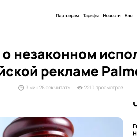
Партнерам
Тарифы
Новости
Блог
 о незаконном испо
йской рекламе Palm
3 мин 28 сек читать
2210 просмотров
Г
Н