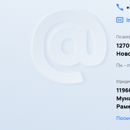
+
i
По воп
1270
Ново
Пн. - п
Юридич
1196
Мун
Рамен
Посмо