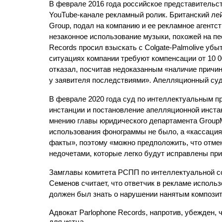
В феврале 2016 года российское представительст
YouTube-канале рекламный ролик. Британский лей
Group, подал на компанию и ее рекламное агентст
незаконное использование музыки, похожей на песн
Records просил взыскать с Colgate-Palmolive убыт
ситуациях компании требуют компенсации от 10 00
отказал, посчитав недоказанным «наличие причи
у заявителя последствиями». Апелляционный суд
В феврале 2020 года суд по интеллектуальным п
инстанции и постановление апелляционной инстан
мнению главы юридического департамента GroupM
использования фонограммы не было, а «кассация
факты», поэтому «можно предположить, что отме
недочетами, которые легко будут исправлены пр
Замглавы комитета РСПП по интеллектуальной со
Семенов считает, что ответчик в рекламе использ
должен был знать о нарушении нанятым композит
Адвокат Parlophone Records, напротив, убежден, 