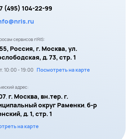
7 (495) 104-22-99
nfo@nris.ru
росам сервисов n'RIS:
55,
Россия, г. Москва,
ул.
слободская, д. 73, стр. 1
т.
10:00
-
19:00
Посмотреть на карте
еский адрес:
07
г. Москва, вн.тер. г.
,
иципальный округ Раменки
б-р
,
ский, д. 1, стр. 1
треть на карте