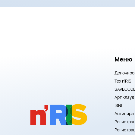
Меню
Депониро
Тех n'RIS
SAVECOD
Арт Клауд
ISNI
Антипира
Регистрац
Регистра