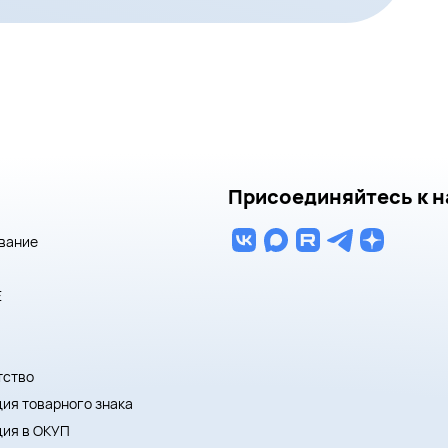
Присоединяйтесь к н
вание
E
тство
ия товарного знака
ция в ОКУП