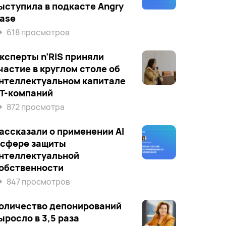
ыступила в подкасте Angry
ase
618 просмотров
ксперты n’RIS приняли
частие в круглом столе об
нтеллектуальном капитале
Т-компаний
872 просмотра
ассказали о применении AI
 сфере защиты
нтеллектуальной
обственности
847 просмотров
оличество депонирований
ыросло в 3,5 раза