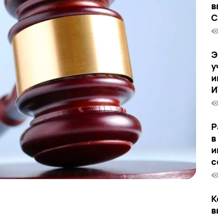
в
C
Э
у
и
И
Р
в
и
с
К
в