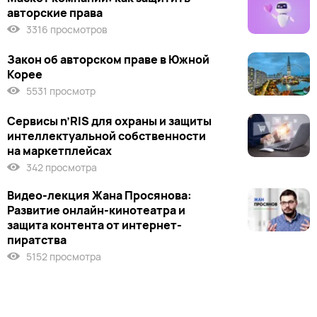
авторские права
3316 просмотров
Закон об авторском праве в Южной
Корее
5531 просмотр
Сервисы n’RIS для охраны и защиты
интеллектуальной собственности
на маркетплейсах
342 просмотра
Видео-лекция Жана Просянова:
Развитие онлайн-кинотеатра и
защита контента от интернет-
пиратства
5152 просмотра