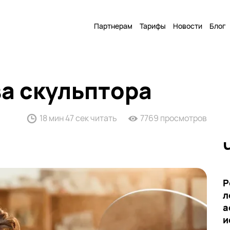
Партнерам
Тарифы
Новости
Блог
а скульптора
18 мин 47 сек читать
7769 просмотров
Р
л
а
и