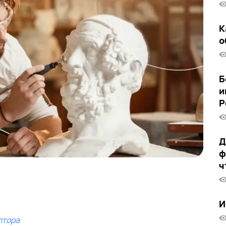
К
о
Б
и
Р
Д
ф
ч
И
птора