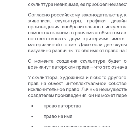
скульптура невидимая, ее приобрел неизвест
Согласно российскому законодательству, к
живописи, скульптуры, графики, дизай
произведения изобразительного искусства
самостоятельным охраняемым объектом ав
соответствовать двум критериям: имет
материальной форме. Даже если две скул
визуально различны, то обе имеют право на 
С момента создания скульптура будет о
возникнут авторским права — что это означ
У скульптора, художника и любого другого
прав на объект интеллектуальной собств
исключительное право. Личные неимуществ
создателем произведения, он не может перед
право авторства
право на имя
право на неприкосновенность