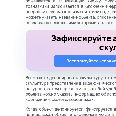
помещается в защищенную ячейку, фикс
транзакции записывается в блокчейн-инф
операции невозможно изменить или поддел
можете указать название объекта, описание
создавался несколькими авторами, а также 
Зафиксируйте а
ску
Воспользуйтесь серви
Вы можете депонировать скульптуру, стату
скульптура представлена в виде физическо
ракурсов, затем перевести их в любой удо
объекта можно указать информацию об испо
композиции, сюжете, персонажах.
Когда объект депонируется, фиксируется 
принадлежал объект в определенные дату