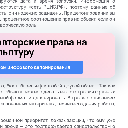
ируются дата и время загрузки. Информация о
раструктуру «сеть РЦИС.РФ», поэтому данные об
ать: они надежно защищены. При депонировании вы
, процентное соотношение прав на объект, если он
творческую роль.
вторские права на
льптуру
сом цифрового депонирования
ю, бюст, барельеф и любой другой объект. Так как
го объекта, можно сделать ее фотографии с разных
бный формат и депонировать. В графе с описанием
льзованных материалах, технике создания работы,
временной приоритет, доказывающий, что ему уже
 и время — это подтверждается свидетельством о