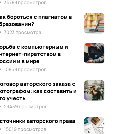
35788 просмотров
ак бороться с плагиатом в
бразовании?
7023 просмотра
орьба с компьютерным и
нтернет-пиратством в
оссии и в мире
15868 просмотров
оговор авторского заказа с
отографом: как составить и
то учесть
23439 просмотров
сточники авторского права
15019 просмотров