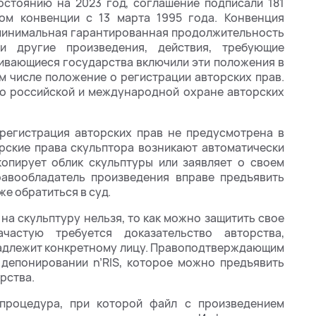
состоянию на 2023 год, соглашение подписали 181
ком конвенции с 13 марта 1995 года. Конвенция
, минимальная гарантированная продолжительность
и другие произведения, действия, требующие
ривающиеся государства включили эти положения в
м числе положение о регистрации авторских прав.
 о российской и международной охране авторских
 регистрация авторских прав не предусмотрена в
рские права скульптора возникают автоматически
копирует облик скульптуры или заявляет о своем
равообладатель произведения вправе предъявить
е обратиться в суд.
на скульптуру нельзя, то как можно защитить свое
частую требуется доказательство авторства,
надлежит конкретному лицу. Правоподтверждающим
 депонировании n’RIS, которое можно предъявить
рства.
процедура, при которой файл с произведением