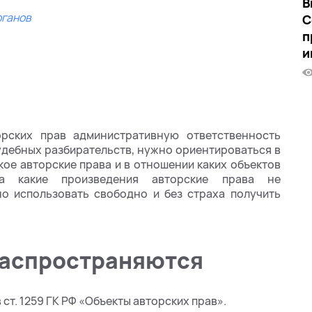
В
рганов
С
п
и
рских прав административную ответственность
судебных разбирательств, нужно ориентироваться в
кое авторские права и в отношении каких объектов
на какие произведения авторские права не
о использовать свободно и без страха получить
распространяются
 ст. 1259 ГК РФ «Объекты авторских прав».