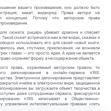
ношении вашего произведения, оно должно быть
страция, макет, видеоряд. Права автора не
и концепции. Потому что авторские права
произведения.
для сюжета: рыцарь убивает дракона и спасает
 Такой сюжет встречался нам в легендах, сказках и
ободно использовать его для своей новой книги.
вилось имя, спутники, приключения, не возникли
рех главах — это просто идея. А идея не является
 право охраняет форму, а не содержание объекта.
кого права,, охраняемый авторским правом, то
ого депонирования в онлайн-сервисе n’RIS.
орства. Электронное депонирование представляет
 закрытой ячейке в электронном виде, защищенной
епонировании вы загружаете объект творчества в
доступен даже сотрудникам сервиса, фиксируются
ровании n'RIS записывает в Общественно-
у управления интеллектуальными правами «сеть