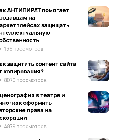
ак АНТИПИРАТ помогает
родавцам на
аркетплейсах защищать
нтеллектуальную
обственность
166 просмотров
ак защитить контент сайта
т копирования?
8070 просмотров
ценография в театре и
ино: как оформить
вторские права на
екорации
4879 просмотров