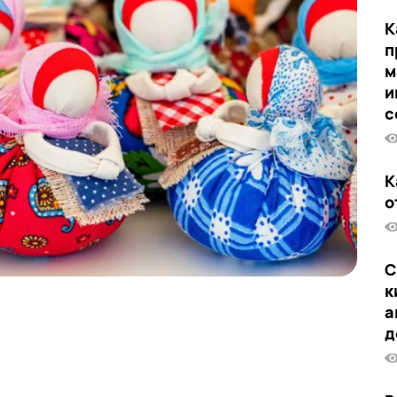
К
п
м
и
с
К
о
С
к
а
д