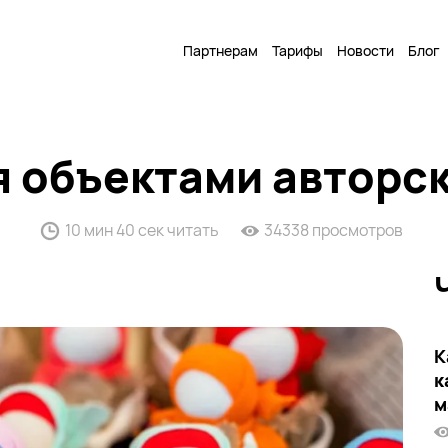
Партнерам
Тарифы
Новости
Блог
я объектами авторс
10 мин 40 сек читать
34338 просмотров
К
к
м