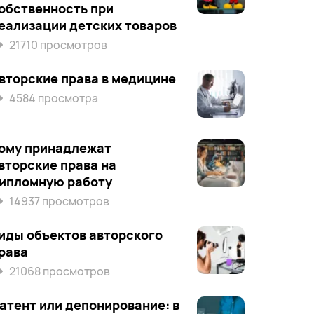
обственность при
еализации детских товаров
21710 просмотров
вторские права в медицине
4584 просмотра
ому принадлежат
вторские права на
ипломную работу
14937 просмотров
иды объектов авторского
рава
21068 просмотров
атент или депонирование: в