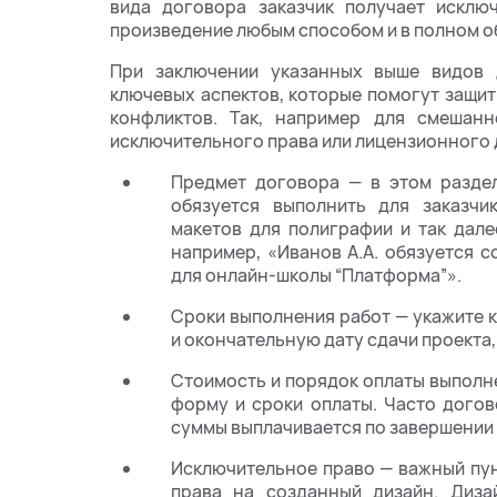
вида договора заказчик получает исклю
произведение любым способом и в полном о
При заключении указанных выше видов 
ключевых аспектов, которые помогут защи
конфликтов. Так, например для смешан
исключительного права или лицензионного 
Предмет договора — в этом раздел
обязуется выполнить для заказчик
макетов для полиграфии и так дал
например, «Иванов А.А. обязуется с
для онлайн-школы “Платформа”».
Сроки выполнения работ — укажите 
и окончательную дату сдачи проекта
Стоимость и порядок оплаты выполн
форму и сроки оплаты. Часто догов
суммы выплачивается по завершении 
Исключительное право — важный пун
права на созданный дизайн. Диза