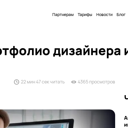
Партнерам
Тарифы
Новости
Блог
ртфолио дизайнера 
22 мин 47 сек читать
4365 просмотров
А
и