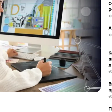
с
р
А
К
а
д
В
п
П