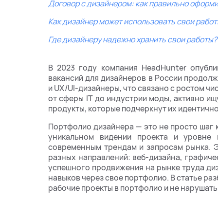
Договор с дизайнером: как правильно оформ
Как дизайнер может использовать свои работы
Где дизайнеру надежно хранить свои работы?
В 2023 году компания HeadHunter опубли
вакансий для дизайнеров в России продол
и UX/UI-дизайнеры, что связано с ростом чи
от сферы IT до индустрии моды, активно и
продукты, которые подчеркнут их идентично
Портфолио дизайнера — это не просто шаг 
уникальном видении проекта и уровне м
современным трендам и запросам рынка. Э
разных направлений: веб-дизайна, графичес
успешного продвижения на рынке труда д
навыков через свое портфолио. В статье ра
рабочие проекты в портфолио и не нарушать