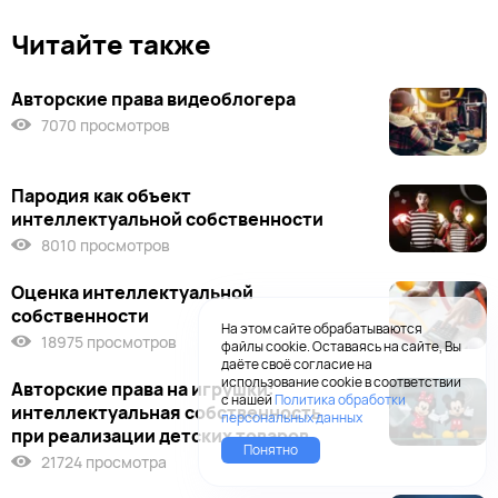
Читайте также
Авторские права видеоблогера
7070 просмотров
Пародия как объект
интеллектуальной собственности
8010 просмотров
Оценка интеллектуальной
собственности
На этом сайте обрабатываются
18975 просмотров
файлы cookie. Оставаясь на сайте, Вы
даёте своё согласие на
использование cookie в соответствии
Авторские права на игрушки:
с нашей
Политика обработки
интеллектуальная собственность
персональных данных
при реализации детских товаров
Понятно
21724 просмотра