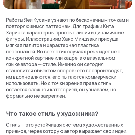
Работы Яёи Кусама узнают по бесконечным точкам и
повторяющимся паттернам. Для графики Кита
Харинга характерны простые линии и динамичные
фигуры. Иллюстрациям Хаяо Миядзаки присуща
мягкая палитра и характерная пластика
персонажей. Во всех этих случаях речь идет не о
конкретной картине или кадре, а о визуальном
языке автора — стиле. Именно он сегодня
становится объектом споров: его воспроизводят,
им вдохновляются, его пытаются коммерчески
использовать. Но с точки зрения права стиль
остается сложной категорией, он узнаваем, но
формально не закреплен.
Что такое стиль у художника?
Стиль — это устойчивая система художественных
приемов, через которую автор выражает свои идеи.