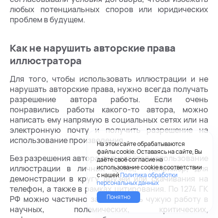
любых потенциальных споров или юридических
проблем в будущем.
Как не нарушить авторские права
иллюстратора
Для того, чтобы использовать иллюстрации и не
нарушать авторские права, нужно всегда получать
разрешение автора работы. Если очень
понравились работы какого-то автора, можно
написать ему напрямую в социальных сетях или на
электронную почту и получить разрешение на
использование произведения.
На этом сайте обрабатываются
файлы cookie. Оставаясь на сайте, Вы
Без разрешения автора допускается использование
даёте своё согласие на
иллюстрации в личных целях, например, для
использование cookie в соответствии
с нашей
Политика обработки
демонстрации в кругу друзей или скачивания на
персональных данных
телефон, а также в рамках цитирования. По 1274 ГК
Понятно
РФ можно частично заимствовать чужую работу в
научных, полемических, критических,