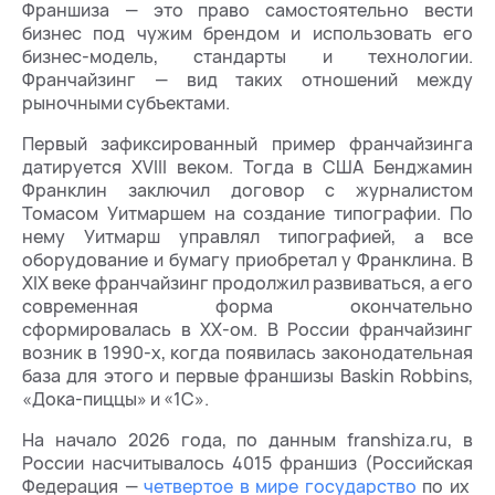
Франшиза — это право самостоятельно вести
бизнес под чужим брендом и использовать его
бизнес-модель, стандарты и технологии.
Франчайзинг — вид таких отношений между
рыночными субъектами.
Первый зафиксированный пример франчайзинга
датируется XVIII веком. Тогда в США Бенджамин
Франклин заключил договор с журналистом
Томасом Уитмаршем на создание типографии. По
нему Уитмарш управлял типографией, а все
оборудование и бумагу приобретал у Франклина. В
XIX веке франчайзинг продолжил развиваться, а его
современная форма окончательно
сформировалась в XX-ом. В России франчайзинг
возник в 1990-х, когда появилась законодательная
база для этого и первые франшизы Baskin Robbins,
«Дока-пиццы» и «1С».
На начало 2026 года, по данным franshiza.ru, в
России насчитывалось 4015 франшиз (Российская
Федерация —
четвертое в мире государство
по их