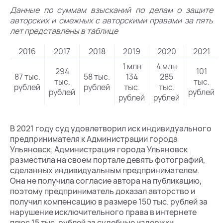
Данные по суммам взысканий по делам о защите
авторских и смежных с авторскими правами за пять
лет представлены в таблице
2016
2017
2018
2019
2020
2021
1 млн
4 млн
294
101
87 тыс.
58 тыс.
134
285
тыс.
тыс.
рублей
рублей
тыс.
тыс.
рублей
рублей
рублей
рублей
В 2021 году суд удовлетворил иск индивидуального
предпринимателя к Администрации города
Ульяновск. Администрация города Ульяновск
разместила на своем портале девять фотографий,
сделанных индивидуальным предпринимателем.
Она не получила согласие автора на публикацию,
поэтому предприниматель доказал авторство и
получил компенсацию в размере 150 тыс. рублей за
нарушение исключительного права в интернете
плюс 15 тыс. рублей за судебные издержки.