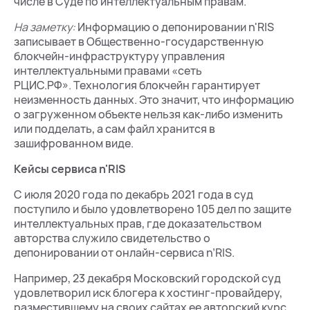
числе в Суде по интеллектуальным правам.
На заметку:
Информацию о депонировании n'RIS
записывает в Общественно-государственную
блокчейн-инфраструктуру управления
интеллектуальными правами «сеть
РЦИС.РФ»
.
Технология блокчейн гарантирует
неизменность данных. Это значит, что информацию
о загруженном объекте нельзя как-либо изменить
или подделать, а сам файл хранится в
зашифрованном виде.
Кейсы сервиса n'RIS
С июля 2020 года по декабрь 2021 года в суд
поступило и было удовлетворено 105 дел по защите
интеллектуальных прав, где доказательством
авторства служило свидетельство о
депонировании от онлайн-сервиса n’RIS.
Например, 23 декабря Московский городской суд
удовлетворил иск блогера к хостинг-провайдеру,
разместившему на своих сайтах ее авторский курс