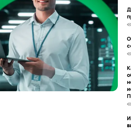
Д
п
О
с
К
о
н
и
П
И
в