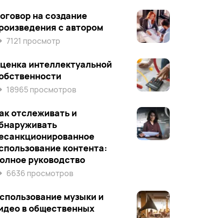
оговор на создание
роизведения с автором
7121 просмотр
ценка интеллектуальной
обственности
18965 просмотров
ак отслеживать и
бнаруживать
есанкционированное
спользование контента:
олное руководство
6636 просмотров
спользование музыки и
идео в общественных