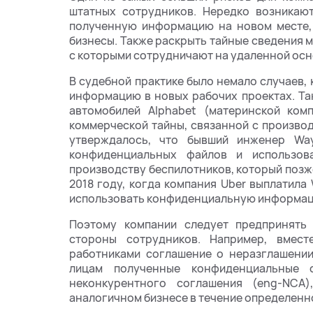
штатных сотрудников. Нередко возникают
полученную информацию на новом месте, 
бизнесы. Также раскрыть тайные сведения 
с которыми сотрудничают на удаленной осн
В судебной практике было немало случаев,
информацию в новых рабочих проектах. Та
автомобилей Alphabet (материнской ком
коммерческой тайны, связанной с произво
утверждалось, что бывший инженер Wa
конфиденциальных файлов и использов
производству беспилотников, который позж
2018 году, когда компания Uber выплатил
использовать конфиденциальную информа
Поэтому компании следует предпринять
стороны сотрудников. Например, вмес
работниками соглашение о неразглашении
лицам полученные конфиденциальные с
неконкурентного соглашения (eng-NCA)
аналогичном бизнесе в течение определенн