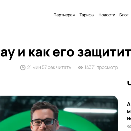
Партнерам
Тарифы
Новости
Блог
ау и как его защити
21 мин 57 сек читать
14371 просмотр
А
м
и