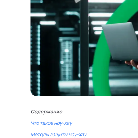
Содержание
Что такое ноу-хау
Методы защиты ноу-хау