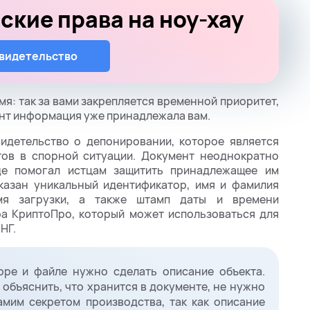
ские права на ноу-хау
свидетельство
мя: так за вами закрепляется временной приоритет,
нт информация уже принадлежала вам.
идетельство о депонировании, которое является
ов в спорной ситуации. Документ неоднократно
де помогал истцам защитить принадлежащее им
указан уникальный идентификатор, имя и фамилия
емя загрузки, а также штамп даты и времени
а КриптоПро, который может использоваться для
НГ.
оре и файле нужно сделать описание объекта.
 объяснить, что хранится в документе, не нужно
амим секретом производства, так как описание