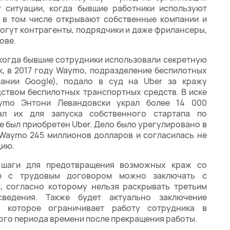
 ситуации, когда бывшие работники используют
в том числе открывают собственные компании и
могут контрагенты, подрядчики и даже фрилансеры,
ове.
 когда бывшие сотрудники использовали секретную
к, в 2017 году Waymo, подразделение беспилотных
пании Google), подало в суд на Uber за кражу
дством беспилотных транспортных средств. В иске
ymo Энтони Левандовски украл более 14 000
ал их для запуска собственного стартапа по
е был приобретен Uber. Дело было урегулировано в
а Waymo 245 миллионов долларов и согласилась не
цию.
 шаги для предотвращения возможных краж со
те с трудовым договором можно заключать с
, согласно которому нельзя раскрывать третьим
ведения. Также будет актуально заключение
, которое ограничивает работу сотрудника в
ого периода времени после прекращения работы.