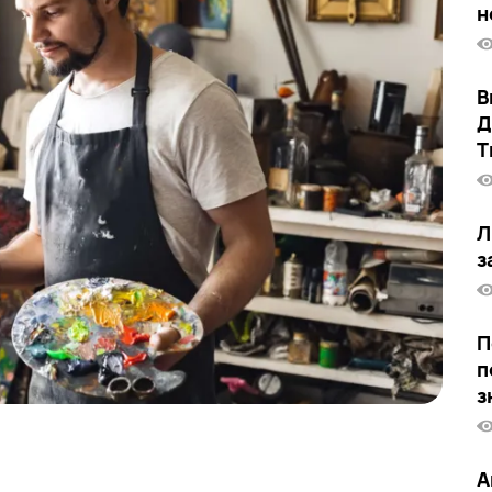
н
В
Д
Т
Л
з
П
п
з
А