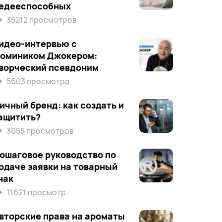
едееспособных
35212 просмотров
идео-интервью с
омиником Джокером:
ворческий псевдоним
5603 просмотра
ичный бренд: как создать и
ащитить?
3055 просмотров
ошаговое руководство по
одаче заявки на товарный
нак
11621 просмотр
вторские права на ароматы