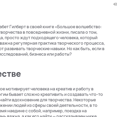
бет Гилберт в своей книге «Большое волшебство:
ворчества в повседневной жизни, писала о том,
а, просто ждут подходящего человека, который
, важна регулярная практика творческого процесса,
т развивать творческие навыки. Но как быть, если в
исследований, бизнеса или работы?
естве
ое мотивирует человека на креатив и работу в
огим бывает сложно креативить и создавать что-то
 найти вдохновение для творчества. Некоторые
ении людей из сферы своей деятельности, в то
мя наедине с собой, например, поездка на
нь важна, а как его найти — рассказываем ниже.