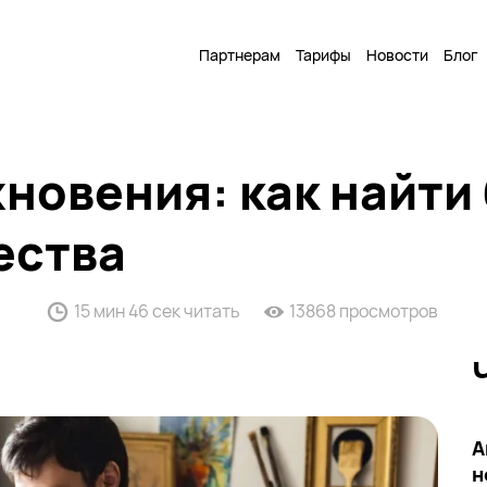
Партнерам
Тарифы
Новости
Блог
новения: как найти
ества
15 мин 46 сек читать
13868 просмотров
А
н