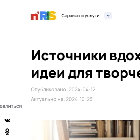
Сервисы и услуги
Источники вдох
идеи для творч
Опубликовано:
2024-04-12
Актуально на:
2024-10-23
делиться