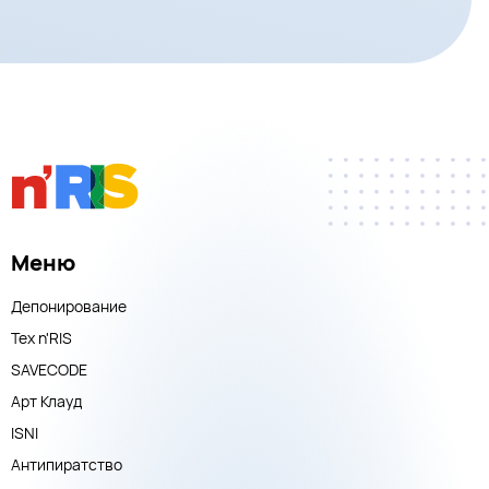
Меню
Депонирование
Тех n'RIS
SAVECODE
Арт Клауд
ISNI
Антипиратство