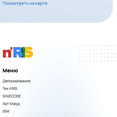
Посмотреть на карте
Меню
Депонирование
Тех n'RIS
SAVECODE
Арт Клауд
ISNI