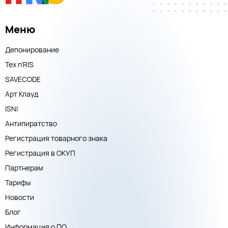
Меню
Депонирование
Тех n'RIS
SAVECODE
Арт Клауд
ISNI
Антипиратство
Регистрация товарного знака
Регистрация в ОКУП
Партнерам
Тарифы
Новости
Блог
Информация о ПО