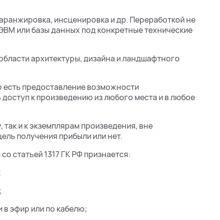
 аранжировка, инсценировка и др. Переработкой не
ЭВМ или базы данных под конкретные технические
 области архитектуры, дизайна и ландшафтного
о есть предоставление возможности
 доступ к произведению из любого места и в любое
 так и к экземплярам произведения, вне
цель получения прибыли или нет.
со статьей 1317 ГК РФ признается:
;
;
 в эфир или по кабелю;