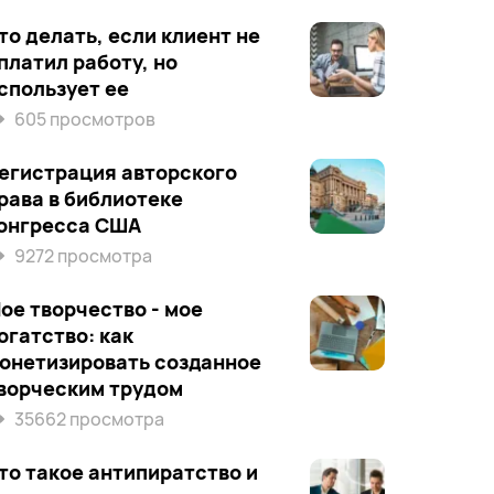
то делать, если клиент не
платил работу, но
спользует ее
605 просмотров
егистрация авторского
рава в библиотеке
онгресса США
9272 просмотра
ое творчество - мое
огатство: как
онетизировать созданное
ворческим трудом
35662 просмотра
то такое антипиратство и