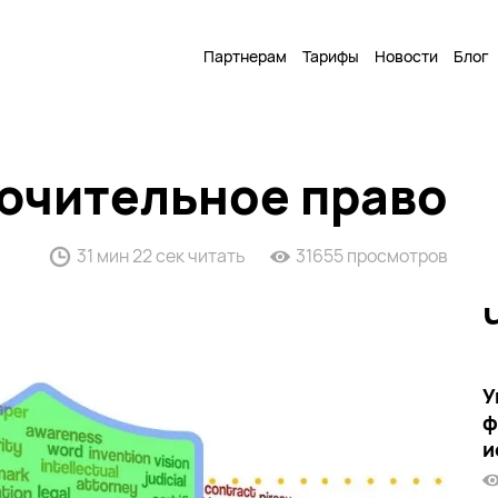
Партнерам
Тарифы
Новости
Блог
лючительное право
31 мин 22 сек читать
31655 просмотров
У
ф
и