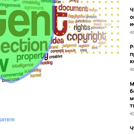
Ч
о
и
Р
п
к
М
б
м
т
дателя
Ч