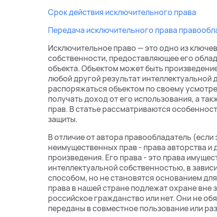
Срок действия исключительного права
Передача исключительного права правообл
Исключительное право — это одно из ключе
собственности, предоставляющее его обла
объекта. Объектом может быть произведение
любой другой результат интеллектуальной 
распоряжаться объектом по своему усмотре
получать доход от его использования, а та
прав. В статье рассматриваются особенност
защиты.
В отличие от автора правообладатель (если э
неимущественных прав - права авторства и д
произведения. Его права - это права имуще
интеллектуальной собственностью, в зависи
способом, но не становятся основанием для
права в нашей стране подлежат охране вне 
российское гражданство или нет. Они не об
переданы в совместное пользование или ра