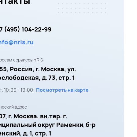
нтакты
7 (495) 104-22-99
nfo@nris.ru
росам сервисов n'RIS:
55,
Россия, г. Москва,
ул.
слободская, д. 73, стр. 1
т.
10:00
-
19:00
Посмотреть на карте
еский адрес:
07
г. Москва, вн.тер. г.
,
иципальный округ Раменки
б-р
,
ский, д. 1, стр. 1