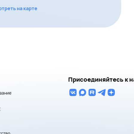
треть на карте
Присоединяйтесь к н
вание
E
тство