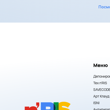
Посмо
Меню
Депониро
Тех n'RIS
SAVECOD
Арт Клауд
ISNI
Антипира