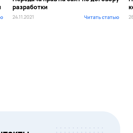
и
разработки
к
24.11.2021
2
ью
Читать статью