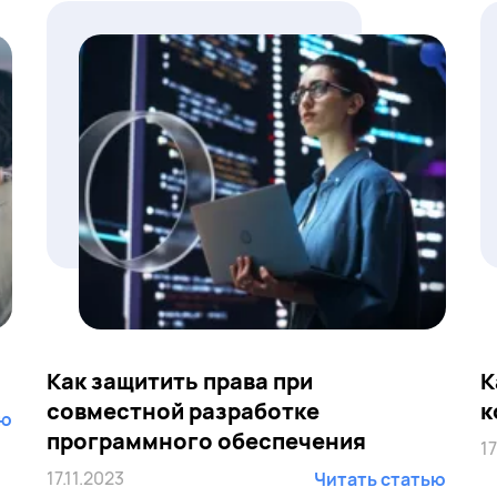
Как защитить права при
К
совместной разработке
к
ью
программного обеспечения
17
17.11.2023
Читать статью