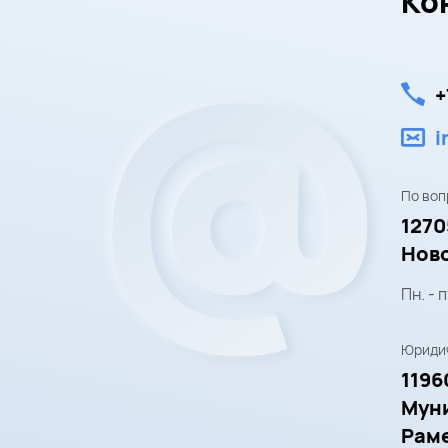
Ко
+
i
По воп
1270
Ново
Пн. - п
Юридич
1196
Мун
Рамен