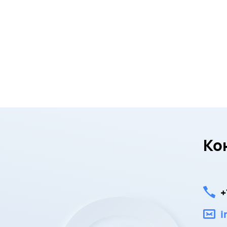
Ко
+
i