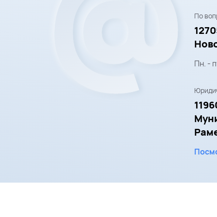
По воп
1270
Ново
Пн. - п
Юридич
1196
Мун
Рамен
Посмо