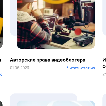
а
Авторские права видеоблогера
И
с
01.06.2023
Читать статью
2
ью