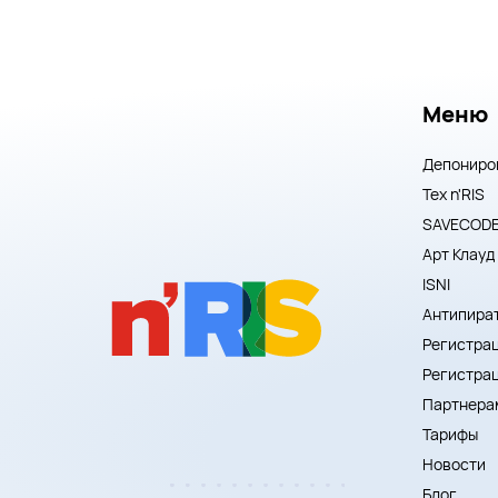
Меню
Депониро
Тех n'RIS
SAVECOD
Арт Клауд
ISNI
Антипира
Регистрац
Регистра
Партнера
Тарифы
Новости
Блог