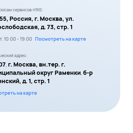
росам сервисов n'RIS:
55,
Россия, г. Москва,
ул.
слободская, д. 73, стр. 1
т.
10:00
-
19:00
Посмотреть на карте
еский адрес:
07
г. Москва, вн.тер. г.
,
иципальный округ Раменки
б-р
,
ский, д. 1, стр. 1
треть на карте