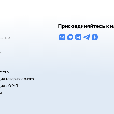
Присоединяйтесь к н
вание
E
тство
ия товарного знака
ция в ОКУП
м