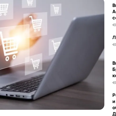
В
А
с
Л
В
Б
к
Р
и
о
Д