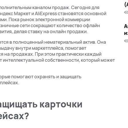
(
полнительным каналом продаж. Сегодня для
Яндекс Маркет и AliExpress становятся основной
ями. Пока рынок электронной коммерции
озничные сети сокращают количество офлайн
А
ития, делая ставку на онлайн продажи.
и
ется в полноценный нематериальный актив. Она
выдачу внутри маркетплейса, помогает
я на продажах. При этом практически каждый
кт интеллектуальной собственности, который может
оторые помогают охранять и защищать
плейсах.
защищать карточки
ейсах?