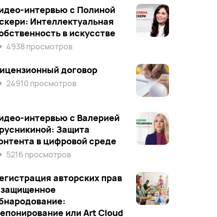
идео-интервью с Полиной
скери: Интеллектуальная
обственность в искусстве
4938 просмотров
ицензионный договор
24910 просмотров
идео-интервью с Валерией
русникиной: Защита
онтента в цифровой среде
5216 просмотров
егистрация авторских прав
 защищенное
бнародование:
епонирование или Art Cloud