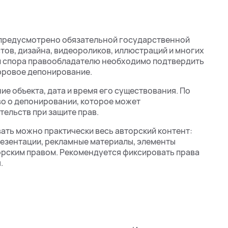
е предусмотрено обязательной государственной
стов, дизайна, видеороликов, иллюстраций и многих
и спора правообладателю необходимо подтвердить
ифровое депонирование.
 объекта, дата и время его существования. По
во о депонировании, которое может
тельств при защите прав.
ать можно практически весь авторский контент:
резентации, рекламные материалы, элементы
торским правом. Рекомендуется фиксировать права
.