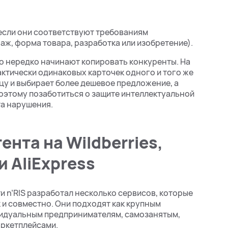
если они соответствуют требованиям
аж, форма товара, разработка или изобретение).
го нередко начинают копировать конкуренты. На
ктически одинаковых карточек одного и того же
ицу и выбирает более дешевое предложение, а
оэтому позаботиться о защите интеллектуальной
та нарушения.
нта на Wildberries,
и AliExpress
 n’RIS разработал несколько сервисов, которые
к и совместно. Они подходят как крупным
видуальным предпринимателям, самозанятым,
аркетплейсами.