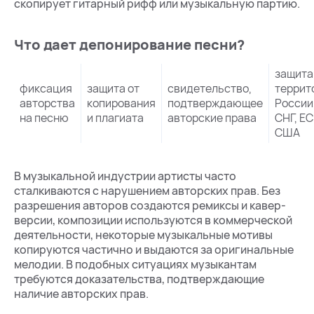
скопирует гитарный рифф или музыкальную партию.
Что дает депонирование песни?
защита
фиксация
защита от
свидетельство,
террит
авторства
копирования
подтверждающее
России
на песню
и плагиата
авторские права
СНГ, ЕС
США
В музыкальной индустрии артисты часто
сталкиваются с нарушением авторских прав. Без
разрешения авторов создаются ремиксы и кавер-
версии, композиции используются в коммерческой
деятельности, некоторые музыкальные мотивы
копируются частично и выдаются за оригинальные
мелодии. В подобных ситуациях музыкантам
требуются доказательства, подтверждающие
наличие авторских прав.