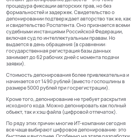
процедура фиксации авторских прав, но без
формальностей и задержек. Свидетельство о
депонировании подтверждает авторство так же, как
и свидетельство Роспатента. Оно признается всеми
судебными инстанциями Российской Федерации,
включая суд по интеллектуальным правам. Но
выдается в день обращения (в сравнении:
государственная регистрация базы данных
занимает до 62 рабочих дней с момента подачи
заявки).
Стоимость депонирования более привлекательна и
начинается от 1490 рублей (вместо госпошлины в
размере 5000 рублей при госрегистрации).
Кроме того, депонирование не требует раскрытия
исходного кода. Можно депонировать как полный
объект, так и хэш файла (цифровой отпечаток).
По ряду этих причин многие ИТ-компании сегодня
все чаще выбирают цифровое депонирование: это
быстрее и выгоднее. Особенно на этапе разработки