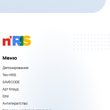
Меню
Депонирование
Тех n'RIS
SAVECODE
Арт Клауд
ISNI
Антипиратство