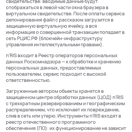
свидетельстве: вводимые данные будут
отображаться в левой части окна браузера в
виртуальном свидетельстве. После оплаты сервиса
депонирования файл с рассказом загрузится в
защищенную виртуальную ячейку, а вся
информация о совершенной транзакции попадает в
сеть РЦИС.РФ (блокчейн-инфраструктуру
управления интеллектуальными правами).
n’RIS входит в Реестр операторов персональных
данных Роскомнадзора — к обработке и хранению
персональных данных, предоставляемых
пользователем, сервис подходит с высокой
ответственностью.
Загруженные автором объекты хранятся в
защищенном центре обработки данных (ЦОД) n'RIS
с трехкратным резервированием и географическим
распределением, что исключает их повреждение,
слив в сеть или утерю. Инструменты n’RIS входят в
реестр отечественного программного
обеспечения (ПО): их функционирование не зависит