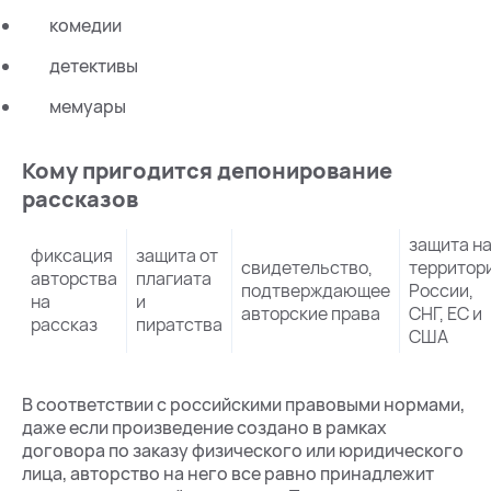
комедии
детективы
мемуары
Кому пригодится депонирование
рассказов
защита н
фиксация
защита от
свидетельство,
территор
авторства
плагиата
подтверждающее
России,
на
и
авторские права
СНГ, ЕС и
рассказ
пиратства
США
В соответствии с российскими правовыми нормами,
даже если произведение создано в рамках
договора по заказу физического или юридического
лица, авторство на него все равно принадлежит